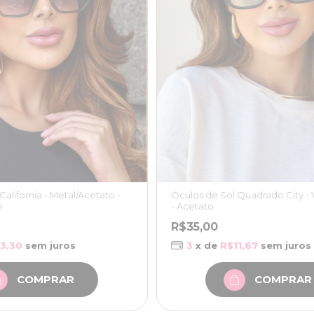
California - Metal/Acetato -
Óculos de Sol Quadrado City -
e
- Acetato
R$35,00
3,30
sem juros
3
x de
R$11,67
sem juros