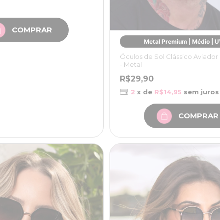
Metal Premium | Médio | 
Óculos de Sol Clássico Aviador 
- Metal
R$29,90
2
x de
R$14,95
sem juros