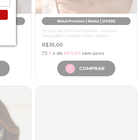
Metal Premium | Médio | UV400
UV400
Óculos de Sol Oval Fluense - Marrom
al Ásia -
Degradê/ Dourado Preto- Metal -
R$35,00
3
x de
R$11,67
sem juros