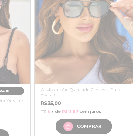
Óculos de Sol Quadrado City - Azul Preto -
UV400
Acetato
ra Verona -
R$35,00
3
x de
R$11,67
sem juros