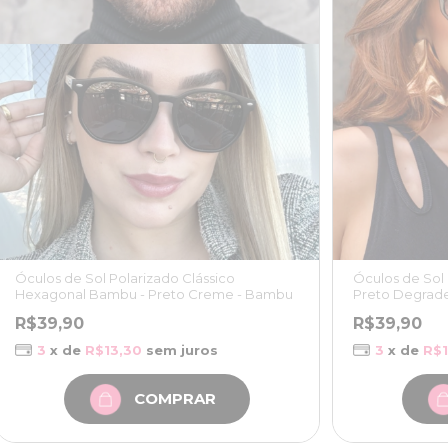
Óculos de Sol 
Óculos de Sol Polarizado Clássico
Preto Degrad
Hexagonal Bambu - Preto Creme - Bambu
R$39,90
R$39,90
3
x de
R$1
3
x de
R$13,30
sem juros