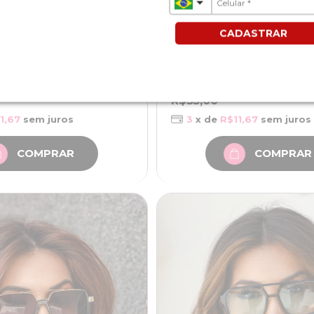
CADASTRAR
remium | Médio | UV400
Metal Premium | Médio | 
Clássico Hexagonal Ásia -
Óculos de Sol Clássico Hexagon
Marrom - Metal
R$35,00
1,67
sem juros
3
x de
R$11,67
sem juros