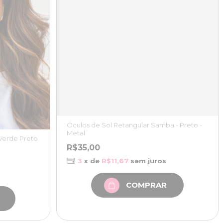
Óculos de Sol Retangular Samba - Preto -
Metal
 Verde Preto
R$35,00
3
x de
R$11,67
sem juros