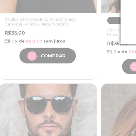
Óculos de Sol Gatinho Arredondado
Metal P
Geovana - Preto - Metal/Acetato
Óculos de Sol 
R$35,00
Preto - Metal
3
x de
R$11,67
sem juros
R$35,00
3
x de
R$1