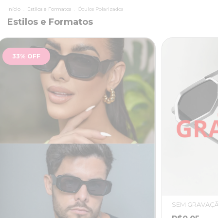
Início
.
Estilos e Formatos
.
Óculos Polarizados
Estilos e Formatos
33
%
OFF
SEM GRAVAÇÃO