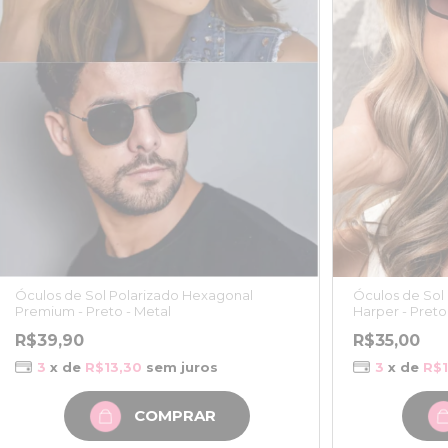
Óculos de Sol
Óculos de Sol Polarizado Hexagonal
Harper - Preto
Premium - Preto - Metal
R$35,00
R$39,90
3
x de
R$1
3
x de
R$13,30
sem juros