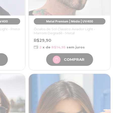
UV400
Metal Premium | Médio | UV400
Light - Preto
Óculos de Sol Clássico Aviador Light -
Marrom Degradê - Metal
R$29,90
2
x de
R$14,95
sem juros