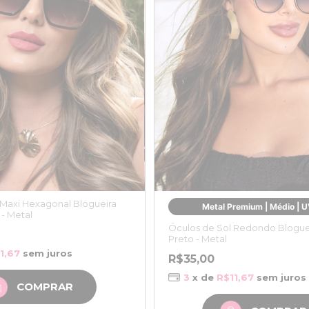
 Maxi Hexagonal Blogueira
Metal Premium | Médio | 
 - Metal
Óculos de Sol Redondo Bloguei
Preto - Metal
1,67
sem juros
R$35,00
3
x de
R$11,67
sem juros