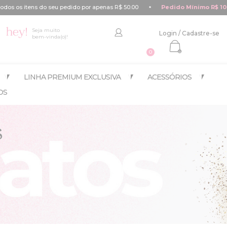
50.00
Pedido Mínimo R$ 100,00
Parcele em
6x sem juros
Seja muito
Login
/
Cadastre-se
bem-vinda(o)!
0
LINHA PREMIUM EXCLUSIVA
ACESSÓRIOS
OS