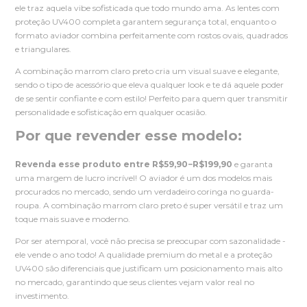
ele traz aquela vibe sofisticada que todo mundo ama. As lentes com
proteção UV400 completa garantem segurança total, enquanto o
formato aviador combina perfeitamente com rostos ovais, quadrados
e triangulares.
A combinação marrom claro preto cria um visual suave e elegante,
sendo o tipo de acessório que eleva qualquer look e te dá aquele poder
de se sentir confiante e com estilo! Perfeito para quem quer transmitir
personalidade e sofisticação em qualquer ocasião.
Por que revender esse modelo:
Revenda esse produto entre R$59,90−R$199,90
e garanta
uma margem de lucro incrível! O aviador é um dos modelos mais
procurados no mercado, sendo um verdadeiro coringa no guarda-
roupa. A combinação marrom claro preto é super versátil e traz um
toque mais suave e moderno.
Por ser atemporal, você não precisa se preocupar com sazonalidade -
ele vende o ano todo! A qualidade premium do metal e a proteção
UV400 são diferenciais que justificam um posicionamento mais alto
no mercado, garantindo que seus clientes vejam valor real no
investimento.