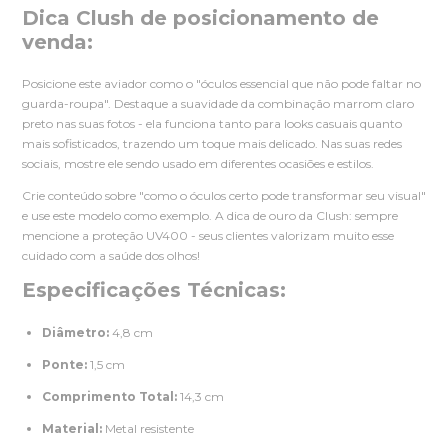
Dica Clush de posicionamento de
venda:
Posicione este aviador como o "óculos essencial que não pode faltar no
guarda-roupa". Destaque a suavidade da combinação marrom claro
preto nas suas fotos - ela funciona tanto para looks casuais quanto
mais sofisticados, trazendo um toque mais delicado. Nas suas redes
sociais, mostre ele sendo usado em diferentes ocasiões e estilos.
Crie conteúdo sobre "como o óculos certo pode transformar seu visual"
e use este modelo como exemplo. A dica de ouro da Clush: sempre
mencione a proteção UV400 - seus clientes valorizam muito esse
cuidado com a saúde dos olhos!
Especificações Técnicas:
Diâmetro:
4,8 cm
Ponte:
1,5 cm
Comprimento Total:
14,3 cm
Material:
Metal resistente