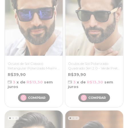
Óculos de Sol Clássico
Óculos de Sol Polarizado
Retangular Polarizado Miami -
Quadrado Jeri 2.0 - Verde Preto
Azul Espelhado Preto - Bambu
Fosco /Creme - Bambu
R$39,90
R$39,90
3
x de
R$13,30
sem
3
x de
R$13,30
sem
juros
juros