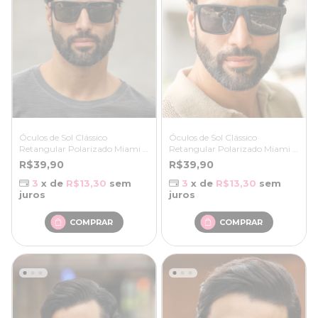
Óculos de Sol Clássico
Óculos de Sol Clássico
Retangular Polarizado Miami -
Retangular Polarizado Miami -
Verde Preto - Bambu
Preto Azul - Bambu
R$39,90
R$39,90
3
x de
R$13,30
sem
3
x de
R$13,30
sem
juros
juros