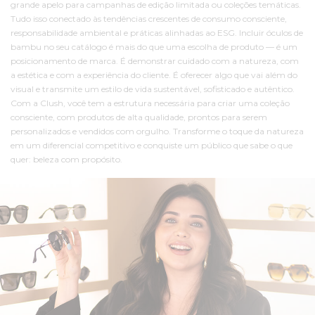
grande apelo para campanhas de edição limitada ou coleções temáticas.
Tudo isso conectado às tendências crescentes de consumo consciente,
responsabilidade ambiental e práticas alinhadas ao ESG. Incluir óculos de
bambu no seu catálogo é mais do que uma escolha de produto — é um
posicionamento de marca. É demonstrar cuidado com a natureza, com
a estética e com a experiência do cliente. É oferecer algo que vai além do
visual e transmite um estilo de vida sustentável, sofisticado e autêntico.
Com a Clush, você tem a estrutura necessária para criar uma coleção
consciente, com produtos de alta qualidade, prontos para serem
personalizados e vendidos com orgulho. Transforme o toque da natureza
em um diferencial competitivo e conquiste um público que sabe o que
quer: beleza com propósito.