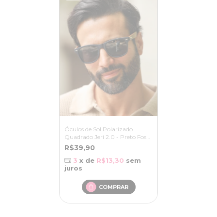
Óculos de Sol Polarizado
Quadrado Jeri 2.0 - Preto Fosco
/ Marrom - Bambu
R$39,90
3
x de
R$13,30
sem
juros