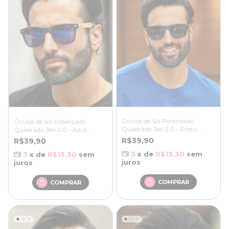
Óculos de Sol Polarizado
Óculos de Sol Polarizado
Quadrado Jeri 2.0 - Preto
Quadrado Jeri 2.0 - Azul
/Marrom - Bambu
Espelhado Preto Fosco / Creme
R$39,90
R$39,90
- Bambu
3
x de
R$13,30
sem
3
x de
R$13,30
sem
juros
juros