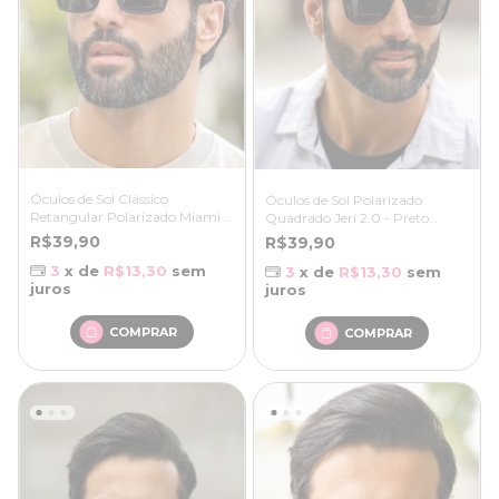
Óculos de Sol Clássico
Óculos de Sol Polarizado
Retangular Polarizado Miami -
Quadrado Jeri 2.0 - Preto
Preto Fosco - Bambu
Fosco/Creme - Bambu
R$39,90
R$39,90
3
x de
R$13,30
sem
3
x de
R$13,30
sem
juros
juros