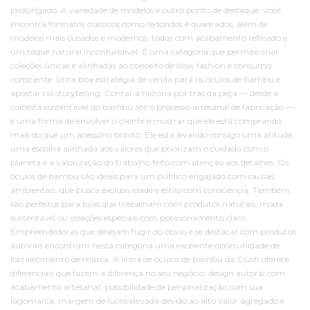
prolongado. A variedade de modelos é outro ponto de destaque: você
encontra formatos clássicos como redondos e quadrados, além de
modelos mais ousados e modernos, todos com acabamento refinado e
um toque natural inconfundível. É uma categoria que permite criar
coleções únicas e alinhadas ao conceito de slow fashion e consumo
consciente. Uma boa estratégia de venda para os óculos de bambu é
apostar no storytelling. Contar a história por trás da peça — desde a
colheita sustentável do bambu até o processo artesanal de fabricação —
é uma forma de envolver o cliente e mostrar que ele está comprando
mais do que um acessório bonito. Ele está levando consigo uma atitude,
uma escolha alinhada aos valores que priorizam o cuidado com o
planeta e a valorização do trabalho feito com atenção aos detalhes. Os
óculos de bambu são ideais para um público engajado com causas
ambientais, que busca exclusividade e estilo com consciência. Também
são perfeitos para lojas que trabalham com produtos naturais, moda
sustentável ou coleções especiais com posicionamento claro.
Empreendedoras que desejam fugir do óbvio e se destacar com produtos
autorais encontram nessa categoria uma excelente oportunidade de
fortalecimento de marca. A linha de óculos de bambu da Clush oferece
diferenciais que fazem a diferença no seu negócio: design autoral com
acabamento artesanal, possibilidade de personalização com sua
logomarca, margem de lucro elevada devido ao alto valor agregado e