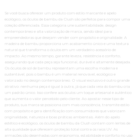
Se você busca oferecer um produto com estilo marcante e apelo
ecológico, os óculos de bambu da Clush são perfeitos para compor uma
coleção diferenciada. Essa categoria une sustentabilidade, design
contemporâneo e alta valorização de marca, sendo ideal para
empreendedoras que desejam vender com propósito e originalidade. A
madeira de bambu proporciona um acabamento único e uma textura
natural que transforma o óculos em um verdadeiro acessório de
impacto. Ao mesmo tempo, garante leveza, resistência e conforto,
assegurando que cada peça seja funcional, durável e altamente desejada.
Os óculos de sol de bambu representam uma escolha moderna e
sustentável, pois o bambu é um material renovável, ecológico e
valorizado no design contemporâneo. O visual exclusivo é outro grande
atrativo: nenhuma peça é igual à outra, já que cada veia do bambu cria
um padrão único. Isso confere aos óculos um toque artesanal e autêntico
que aumenta o valor percebido pelo cliente. Ao apostar nesse tipo de
produto, sua marca se posiciona com mais consciência, transmite estilo
com propósito e gera identificação com consumidores que valorizam
originalidade, natureza e boas práticas ambientais. Além do apelo
estético e ecológico, os óculos de bambu da Clush contam com lentes de
alta qualidade que oferecem proteção total contra os raios UV. As
armações são desenhadas com ergonomia, estabilidade e conforto no uso