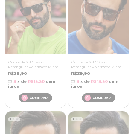
Óculos de Sol Clássico
Óculos de Sol Clássico
Retangular Polarizado Miami -
Retangular Polarizado Miami -
Preto - Bambu
Marrom - Bambu
R$39,90
R$39,90
3
x de
R$13,30
sem
3
x de
R$13,30
sem
juros
juros