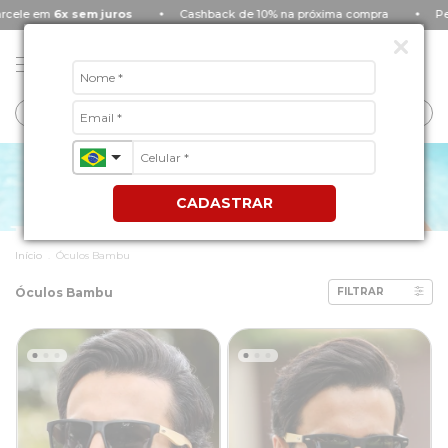
 sem juros
Cashback de 10% na próxima compra
Personalize to
0
CADASTRAR
Início
.
Óculos Bambu
Óculos Bambu
FILTRAR