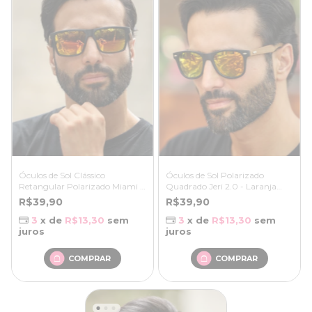
Óculos de Sol Clássico
Óculos de Sol Polarizado
Retangular Polarizado Miami -
Quadrado Jeri 2.0 - Laranja
Laranja Espelhado Preto -
Espelhado Preto Fosco /
R$39,90
R$39,90
Bambu
Marrom- Bambu
3
x de
R$13,30
sem
3
x de
R$13,30
sem
juros
juros